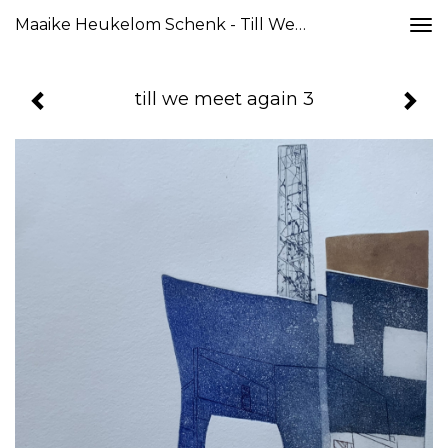
Maaike Heukelom Schenk - Till We Meet Again 3
Togg
navi
till we meet again 3