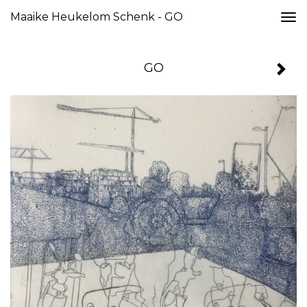
Maaike Heukelom Schenk - GO
Togg
navi
GO